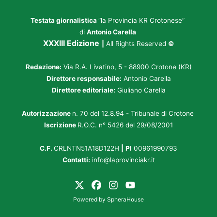
Testata giornalistica
“la Provincia KR Crotonese”
di
Antonio Carella
XXXIII Edizione
|
All Rights Reserved
©
Redazione:
Via R.A. Livatino, 5 - 88900 Crotone (KR)
Direttore responsabile:
Antonio Carella
Direttore editoriale:
Giuliano Carella
Autorizzazione
n. 70 del 12.8.94 - Tribunale di Crotone
Iscrizione
R.O.C. n° 5426 del 29/08/2001
C.F.
CRLNTN51A18D122H
|
PI
00961990793
Contatti:
info@laprovinciakr.it
Powered by
SpheraHouse