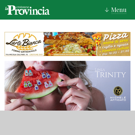
Menu
↓