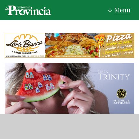
Menu
↓