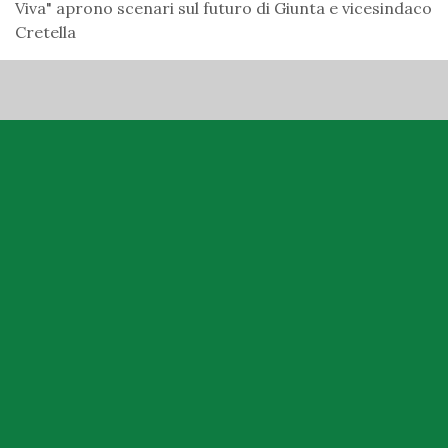
Viva" aprono scenari sul futuro di Giunta e vicesindaco
Cretella