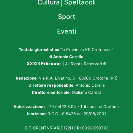
Cultura│Spettacoli
Sport
Eventi
Testata giornalistica
“la Provincia KR Crotonese”
di
Antonio Carella
XXXIII Edizione
|
All Rights Reserved
©
Redazione:
Via R.A. Livatino, 5 - 88900 Crotone (KR)
Direttore responsabile:
Antonio Carella
Direttore editoriale:
Giuliano Carella
Autorizzazione
n. 70 del 12.8.94 - Tribunale di Crotone
Iscrizione
R.O.C. n° 5426 del 29/08/2001
C.F.
CRLNTN51A18D122H
|
PI
00961990793