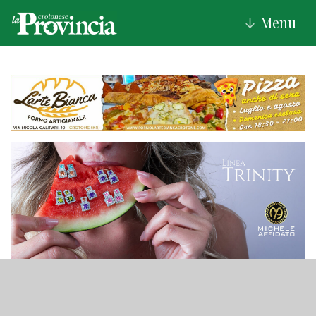
Menu
↓