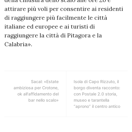
attirare più voli per consentire ai residenti
di raggiungere più facilmente le città
italiane ed europee e ai turisti di
raggiungere la città di Pitagora e la
Calabria».
Sacal: «Estate
Isola di Capo Rizzuto, il
ambiziosa per Crotone,
borgo diventa racconto:
ok all'affidamento del
con Postale 2.0 storia,
bar nello scalo»
museo e tarantella
“aprono” il centro antico