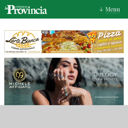
Menu
↓