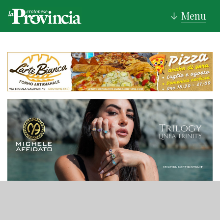
Menu
↓