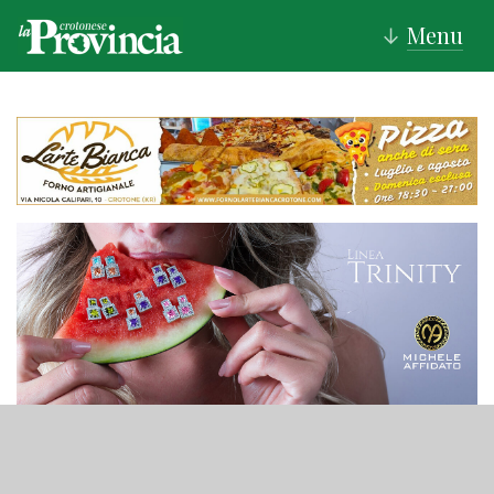
Menu
↓