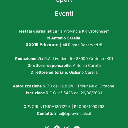
Eventi
Testata giornalistica
“la Provincia KR Crotonese”
di
Antonio Carella
XXXIII Edizione
|
All Rights Reserved
©
Redazione:
Via R.A. Livatino, 5 - 88900 Crotone (KR)
Direttore responsabile:
Antonio Carella
Direttore editoriale:
Giuliano Carella
Autorizzazione
n. 70 del 12.8.94 - Tribunale di Crotone
Iscrizione
R.O.C. n° 5426 del 29/08/2001
C.F.
CRLNTN51A18D122H
|
PI
00961990793
Contatti:
info@laprovinciakr.it