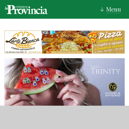
Menu
↓