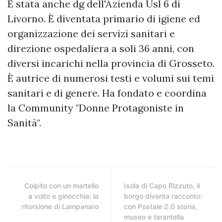
È stata anche dg dell'Azienda Usl 6 di
Livorno. È diventata primario di igiene ed
organizzazione dei servizi sanitari e
direzione ospedaliera a soli 36 anni, con
diversi incarichi nella provincia di Grosseto.
È autrice di numerosi testi e volumi sui temi
sanitari e di genere. Ha fondato e coordina
la Community "Donne Protagoniste in
Sanità".
Colpito con un martello
Isola di Capo Rizzuto, il
a volto e ginocchia: la
borgo diventa racconto:
ritorsione di Lampanaro
con Postale 2.0 storia,
museo e tarantella