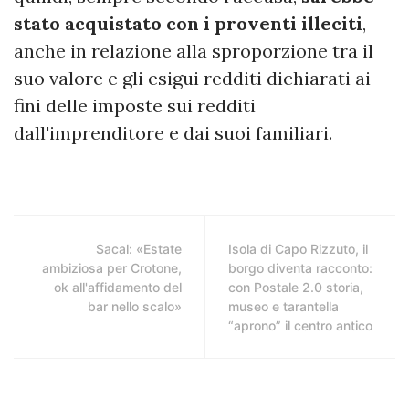
stato acquistato con i proventi illeciti
,
anche in relazione alla sproporzione tra il
suo valore e gli esigui redditi dichiarati ai
fini delle imposte sui redditi
dall'imprenditore e dai suoi familiari.
Sacal: «Estate
Isola di Capo Rizzuto, il
ambiziosa per Crotone,
borgo diventa racconto:
ok all'affidamento del
con Postale 2.0 storia,
bar nello scalo»
museo e tarantella
“aprono” il centro antico