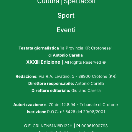
Cultura│Spettacoli
Sport
Eventi
Testata giornalistica
“la Provincia KR Crotonese”
di
Antonio Carella
XXXIII Edizione
|
All Rights Reserved
©
Redazione:
Via R.A. Livatino, 5 - 88900 Crotone (KR)
Direttore responsabile:
Antonio Carella
Direttore editoriale:
Giuliano Carella
Autorizzazione
n. 70 del 12.8.94 - Tribunale di Crotone
Iscrizione
R.O.C. n° 5426 del 29/08/2001
C.F.
CRLNTN51A18D122H
|
PI
00961990793