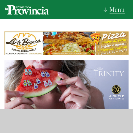
Menu
↓