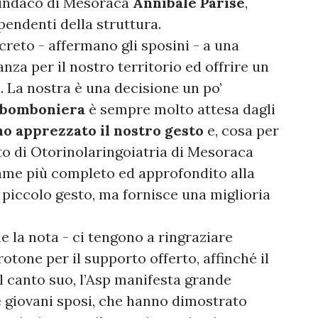
 sindaco di Mesoraca
Annibale Parise
,
pendenti della struttura.
reto - affermano gli sposini - a una
anza per il nostro territorio ed offrire un
à. La nostra è una decisione un po’
bomboniera
è sempre molto attesa dagli
no apprezzato il nostro gesto
e, cosa per
to di Otorinolaringoiatria di Mesoraca
same più completo ed approfondito alla
piccolo gesto, ma fornisce una miglioria
 la nota - ci tengono a ringraziare
rotone per il supporto offerto, affinché il
l canto suo, l’Asp manifesta grande
 giovani sposi, che hanno dimostrato