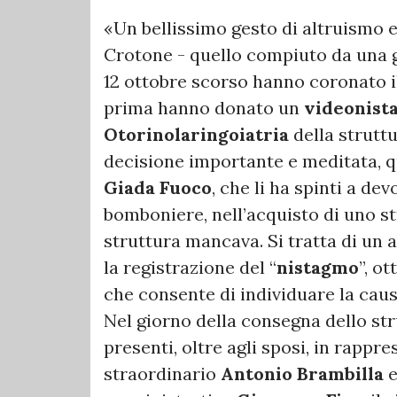
«Un bellissimo gesto di altruismo e 
Crotone - quello compiuto da una g
12 ottobre scorso hanno coronato i
prima hanno donato un
videonist
Otorinolaringoiatria
della strutt
decisione importante e meditata, q
Giada Fuoco
, che li ha spinti a dev
bomboniere, nell’acquisto di uno 
struttura mancava. Si tratta di un 
la registrazione del “
nistagmo
”, o
che consente di individuare la causa
Nel giorno della consegna dello st
presenti, oltre agli sposi, in rappr
straordinario
Antonio Brambilla
e