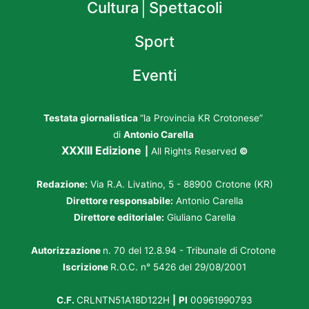
Cultura│Spettacoli
Sport
Eventi
Testata giornalistica
“la Provincia KR Crotonese”
di
Antonio Carella
XXXIII Edizione
|
All Rights Reserved
©
Redazione:
Via R.A. Livatino, 5 - 88900 Crotone (KR)
Direttore responsabile:
Antonio Carella
Direttore editoriale:
Giuliano Carella
Autorizzazione
n. 70 del 12.8.94 - Tribunale di Crotone
Iscrizione
R.O.C. n° 5426 del 29/08/2001
C.F.
CRLNTN51A18D122H
|
PI
00961990793