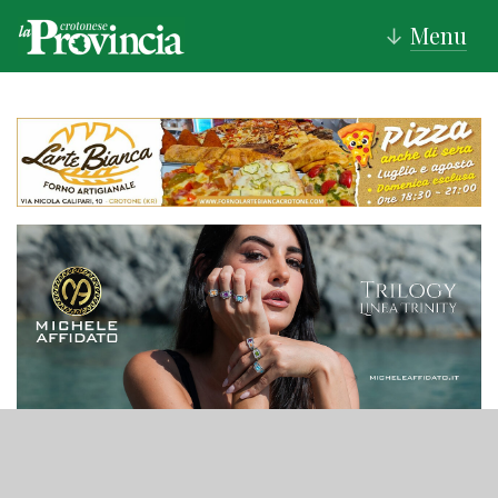
Menu
↓