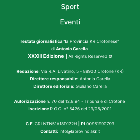
Sport
Eventi
Testata giornalistica
“la Provincia KR Crotonese”
di
Antonio Carella
XXXIII Edizione
|
All Rights Reserved
©
Redazione:
Via R.A. Livatino, 5 - 88900 Crotone (KR)
Direttore responsabile:
Antonio Carella
Direttore editoriale:
Giuliano Carella
Autorizzazione
n. 70 del 12.8.94 - Tribunale di Crotone
Iscrizione
R.O.C. n° 5426 del 29/08/2001
C.F.
CRLNTN51A18D122H
|
PI
00961990793
Contatti:
info@laprovinciakr.it