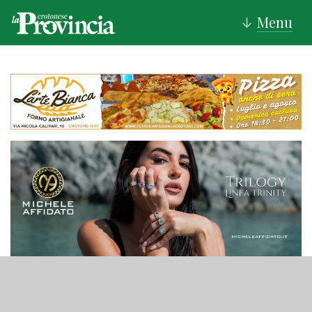
Menu
↓