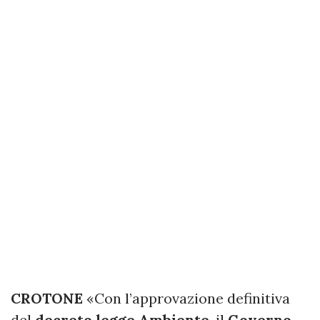
CROTONE
«Con l’approvazione definitiva
del
decreto legge Ambiente
, il
Governo