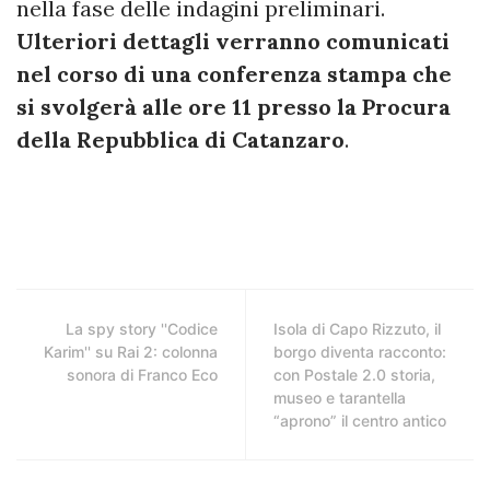
nella fase delle indagini preliminari.
Ulteriori dettagli verranno comunicati
nel corso di una conferenza stampa che
si svolgerà alle ore 11 presso la Procura
della Repubblica di Catanzaro
.
La spy story ''Codice
Isola di Capo Rizzuto, il
Karim'' su Rai 2: colonna
borgo diventa racconto:
sonora di Franco Eco
con Postale 2.0 storia,
museo e tarantella
“aprono” il centro antico