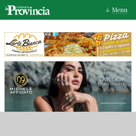
Menu
↓