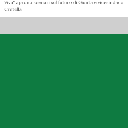
Viva" aprono scenari sul futuro di Giunta e vicesindaco
Cretella