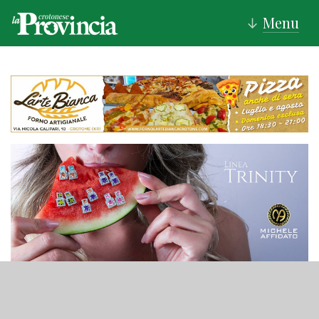
Menu
↓