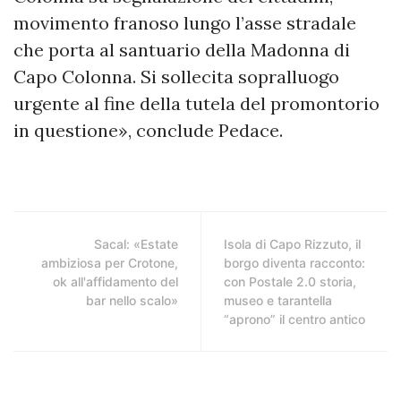
movimento franoso lungo l’asse stradale
che porta al santuario della Madonna di
Capo Colonna. Si sollecita sopralluogo
urgente al fine della tutela del promontorio
in questione», conclude Pedace.
Sacal: «Estate
Isola di Capo Rizzuto, il
ambiziosa per Crotone,
borgo diventa racconto:
ok all'affidamento del
con Postale 2.0 storia,
bar nello scalo»
museo e tarantella
“aprono” il centro antico