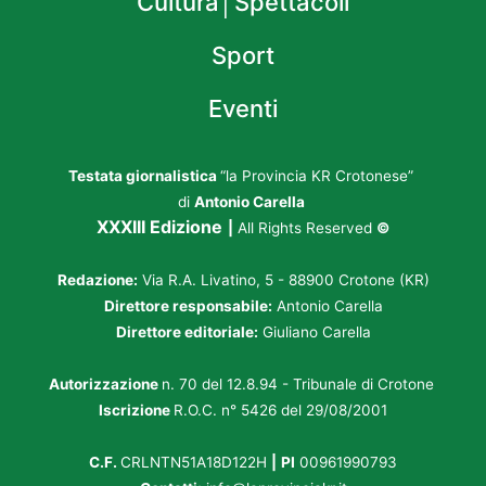
Cultura│Spettacoli
Sport
Eventi
Testata giornalistica
“la Provincia KR Crotonese”
di
Antonio Carella
XXXIII Edizione
|
All Rights Reserved
©
Redazione:
Via R.A. Livatino, 5 - 88900 Crotone (KR)
Direttore responsabile:
Antonio Carella
Direttore editoriale:
Giuliano Carella
Autorizzazione
n. 70 del 12.8.94 - Tribunale di Crotone
Iscrizione
R.O.C. n° 5426 del 29/08/2001
C.F.
CRLNTN51A18D122H
|
PI
00961990793