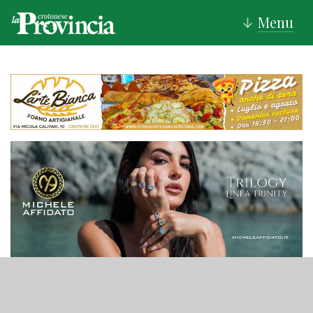
Menu
↓