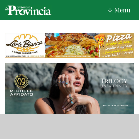
Menu
↓