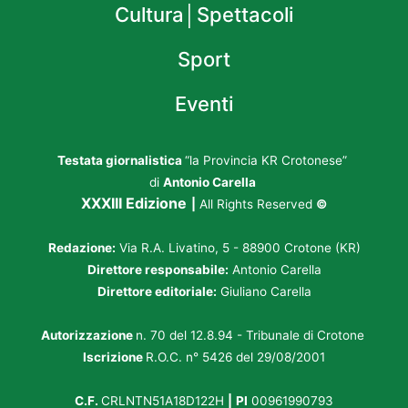
Cultura│Spettacoli
Sport
Eventi
Testata giornalistica
“la Provincia KR Crotonese”
di
Antonio Carella
XXXIII Edizione
|
All Rights Reserved
©
Redazione:
Via R.A. Livatino, 5 - 88900 Crotone (KR)
Direttore responsabile:
Antonio Carella
Direttore editoriale:
Giuliano Carella
Autorizzazione
n. 70 del 12.8.94 - Tribunale di Crotone
Iscrizione
R.O.C. n° 5426 del 29/08/2001
C.F.
CRLNTN51A18D122H
|
PI
00961990793