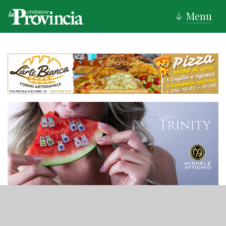
Menu
↓