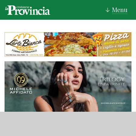
Menu
↓