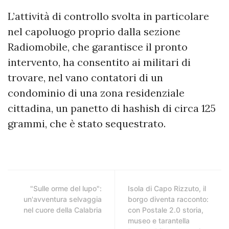
L’attività di controllo svolta in particolare
nel capoluogo proprio dalla sezione
Radiomobile, che garantisce il pronto
intervento, ha consentito ai militari di
trovare, nel vano contatori di un
condominio di una zona residenziale
cittadina, un panetto di hashish di circa 125
grammi, che è stato sequestrato.
"Sulle orme del lupo":
Isola di Capo Rizzuto, il
un'avventura selvaggia
borgo diventa racconto:
nel cuore della Calabria
con Postale 2.0 storia,
museo e tarantella