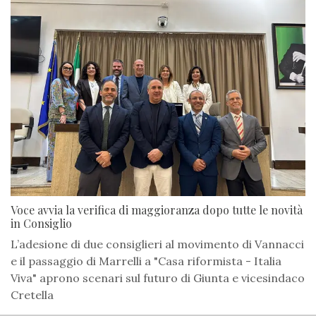
Voce avvia la verifica di maggioranza dopo tutte le novità
in Consiglio
L’adesione di due consiglieri al movimento di Vannacci
e il passaggio di Marrelli a "Casa riformista - Italia
Viva" aprono scenari sul futuro di Giunta e vicesindaco
Cretella