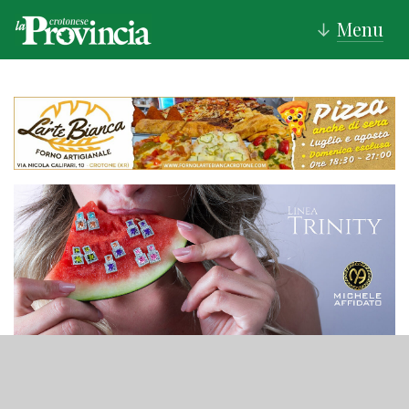
Menu
↓