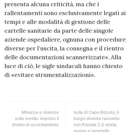
presenta alcuna criticità, ma che i
rallentamenti sono esclusivamente legati ai
tempi e alle modalità di gestione delle
cartelle sanitarie da parte delle singole
aziende ospedaliere, ognuna con procedure
diverse per l’uscita, la consegna e il rientro
delle documentazioni scannerizzate». Alla
luce di ciò, le sigle sindacali hanno chiesto
di «evitare strumentalizzazioni».
Minacce e violenze
Isola di Capo Rizzuto, il
sulla sorella: imposto il
borgo diventa racconto:
divieto di avvicinamento
con Postale 2.0 storia,
museo e tarantella