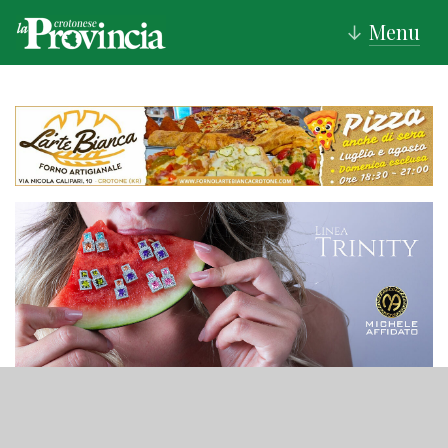
Menu
↓