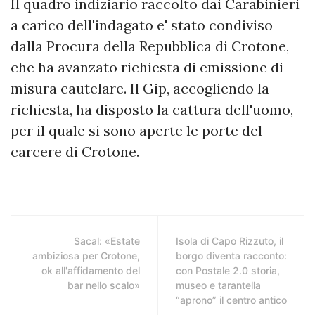
Il quadro indiziario raccolto dai Carabinieri
a carico dell'indagato e' stato condiviso
dalla Procura della Repubblica di Crotone,
che ha avanzato richiesta di emissione di
misura cautelare. Il Gip, accogliendo la
richiesta, ha disposto la cattura dell'uomo,
per il quale si sono aperte le porte del
carcere di Crotone.
Sacal: «Estate
Isola di Capo Rizzuto, il
ambiziosa per Crotone,
borgo diventa racconto:
ok all'affidamento del
con Postale 2.0 storia,
bar nello scalo»
museo e tarantella
“aprono” il centro antico