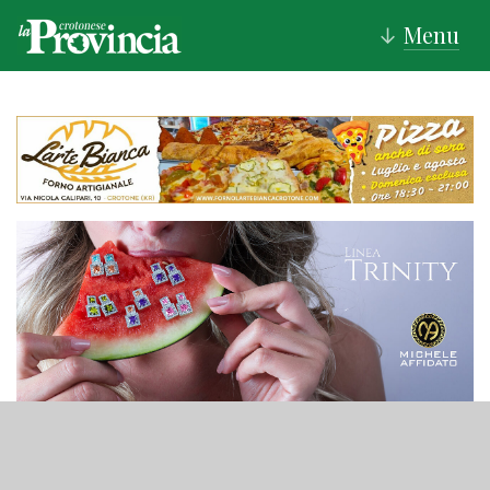
Menu
↓