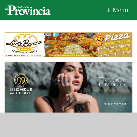
Menu
↓