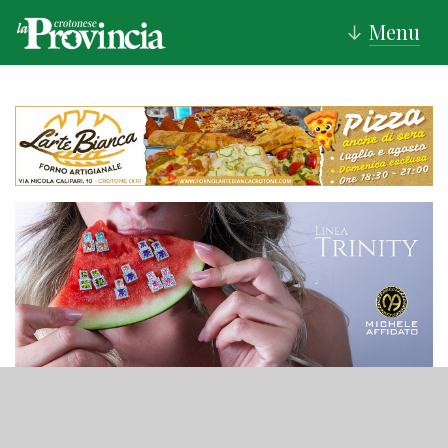
Menu
↓