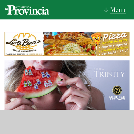
Menu
↓