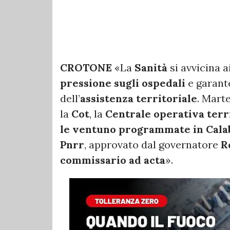
CROTONE
«La
Sanità
si avvicina a
pressione sugli ospedali
e garant
dell’
assistenza territoriale
. Mart
la
Cot
, la
Centrale operativa terr
le ventuno programmate in Calab
Pnrr
, approvato dal governatore
Ro
commissario ad acta
».