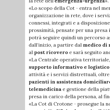
la rete dell’
emergenza-urgenza
».
«Lo scopo della Cot - entra nel mer
organizzazione in rete, dove i servi
connessi, integrati e a disposizione
prossimità, pensate per una presa i
potrà seguire quindi un percorso a
dall’inizio, a partire dal
medico di 
al
post ricovero
e sarà seguito an
«La Centrale operativa territoriale,
supporto informativo e logistico 
attività e i servizi distrettuali, olt
pazienti in assistenza domiciliar
telemedicina
e gestione della pia
presa in carico della persona, al fin
«La Cot di Crotone - prosegue la n