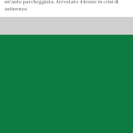
un'auto parcheggiata. Arrestato 44enne in crisi di
astinenza