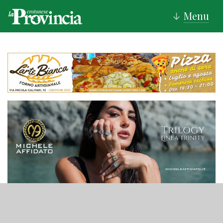
Menu
↓