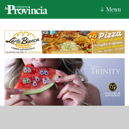
Menu
↓