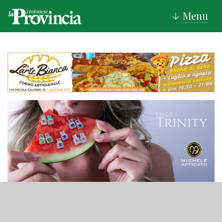
Menu
↓