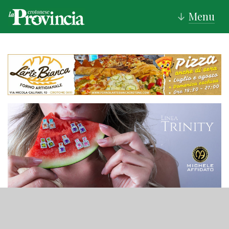
Menu
↓