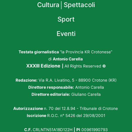
Cultura│Spettacoli
Sport
Eventi
Testata giornalistica
“la Provincia KR Crotonese”
di
Antonio Carella
XXXIII Edizione
|
All Rights Reserved
©
Redazione:
Via R.A. Livatino, 5 - 88900 Crotone (KR)
Direttore responsabile:
Antonio Carella
Direttore editoriale:
Giuliano Carella
Autorizzazione
n. 70 del 12.8.94 - Tribunale di Crotone
Iscrizione
R.O.C. n° 5426 del 29/08/2001
C.F.
CRLNTN51A18D122H
|
PI
00961990793