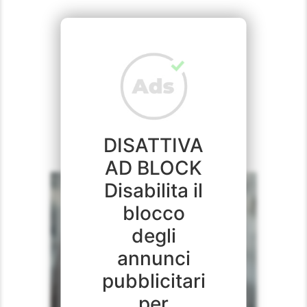
DISATTIVA
AD BLOCK
Disabilita il
blocco
degli
annunci
pubblicitari
per