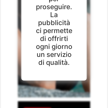
proseguire.
La
pubblicità
ci permette
di offrirti
ogni giorno
un servizio
di qualità.