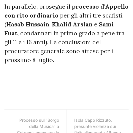
In parallelo, prosegue il
processo d'Appello
con rito ordinario
per gli altri tre scafisti
(
Hasab Hussain
,
Khalid Arslan
e
Sami
Fuat
, condannati in primo grado a pene tra
gli 11 e i 16 anni). Le conclusioni del
procuratore generale sono attese per il
prossimo 8 luglio.
Processo sul "Borgo
Isola Capo Rizzuto,
della Musica" a
presunte violenze sui
Cotronei: ammesse le
figli: allontanata 46enne