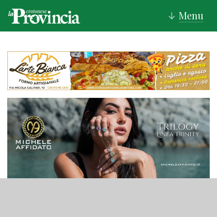
Menu
↓