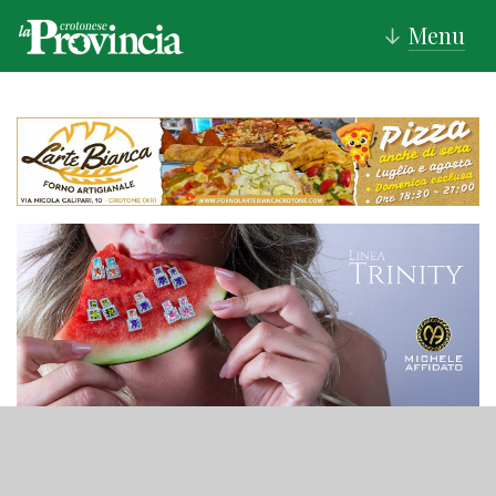
Menu
↓