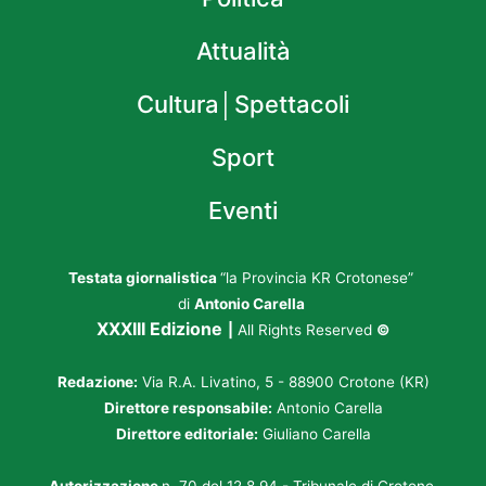
Attualità
Cultura│Spettacoli
Sport
Eventi
Testata giornalistica
“la Provincia KR Crotonese”
di
Antonio Carella
XXXIII Edizione
|
All Rights Reserved
©
Redazione:
Via R.A. Livatino, 5 - 88900 Crotone (KR)
Direttore responsabile:
Antonio Carella
Direttore editoriale:
Giuliano Carella
Autorizzazione
n. 70 del 12.8.94 - Tribunale di Crotone