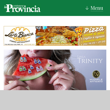
Menu
↓