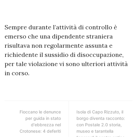
Sempre durante l’attività di controllo è
emerso che una dipendente straniera
risultava non regolarmente assunta e
richiedente il sussidio di disoccupazione,
per tale violazione vi sono ulteriori attività
in corso.
Fioccano le denunce
Isola di Capo Rizzuto, il
per guida in stato
borgo diventa racconto:
d'ebbrezza nel
con Postale 2.0 storia,
Crotonese: 4 deferiti
museo e tarantella