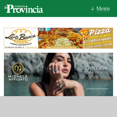
Menu
↓