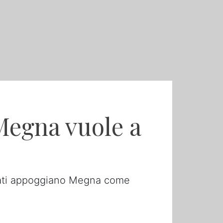
Megna vuole a
lleati appoggiano Megna come