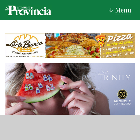
Menu
↓