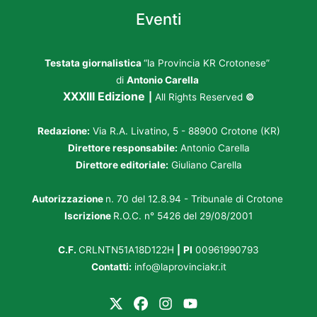
Eventi
Testata giornalistica
“la Provincia KR Crotonese”
di
Antonio Carella
XXXIII Edizione
|
All Rights Reserved
©
Redazione:
Via R.A. Livatino, 5 - 88900 Crotone (KR)
Direttore responsabile:
Antonio Carella
Direttore editoriale:
Giuliano Carella
Autorizzazione
n. 70 del 12.8.94 - Tribunale di Crotone
Iscrizione
R.O.C. n° 5426 del 29/08/2001
C.F.
CRLNTN51A18D122H
|
PI
00961990793
Contatti:
info@laprovinciakr.it