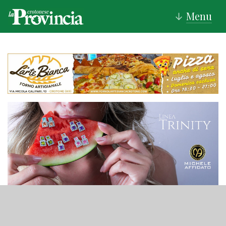
Menu
↓