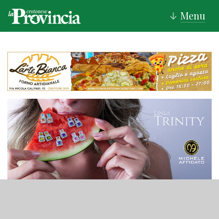
Menu
↓