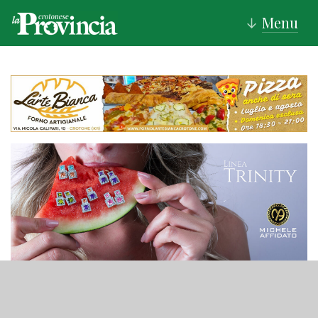
Menu
↓