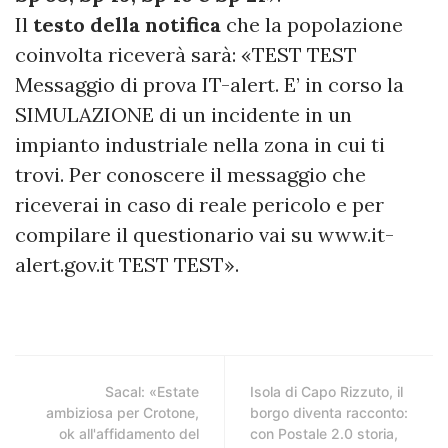
Il
testo della notifica
che la popolazione
coinvolta riceverà sarà: «TEST TEST
Messaggio di prova IT-alert. E’ in corso la
SIMULAZIONE di un incidente in un
impianto industriale nella zona in cui ti
trovi. Per conoscere il messaggio che
riceverai in caso di reale pericolo e per
compilare il questionario vai su www.it-
alert.gov.it TEST TEST».
Sacal: «Estate
Isola di Capo Rizzuto, il
ambiziosa per Crotone,
borgo diventa racconto:
ok all'affidamento del
con Postale 2.0 storia,