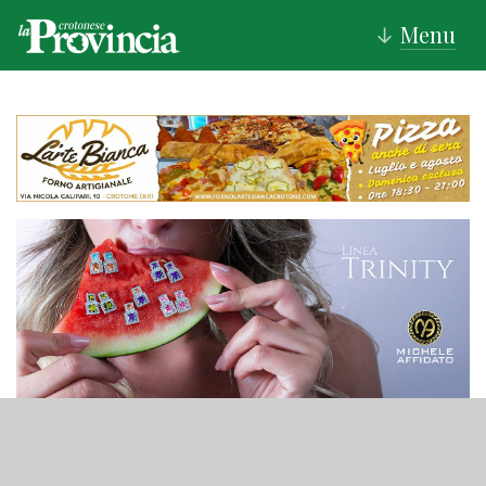
Menu
↓