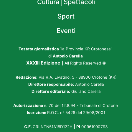
Cultura│Spettacoli
Sport
Eventi
Testata giornalistica
“la Provincia KR Crotonese”
di
Antonio Carella
XXXIII Edizione
|
All Rights Reserved
©
Redazione:
Via R.A. Livatino, 5 - 88900 Crotone (KR)
Direttore responsabile:
Antonio Carella
Direttore editoriale:
Giuliano Carella
Autorizzazione
n. 70 del 12.8.94 - Tribunale di Crotone
Iscrizione
R.O.C. n° 5426 del 29/08/2001
C.F.
CRLNTN51A18D122H
|
PI
00961990793