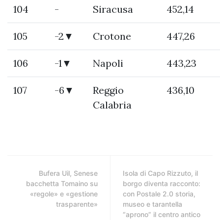
104
-
Siracusa
452,14
105
-2▼
Crotone
447,26
106
-1▼
Napoli
443,23
107
-6▼
Reggio
436,10
Calabria
Bufera Uil, Senese
Isola di Capo Rizzuto, il
bacchetta Tomaino su
borgo diventa racconto:
«regole» e «gestione
con Postale 2.0 storia,
trasparente»
museo e tarantella
“aprono” il centro antico