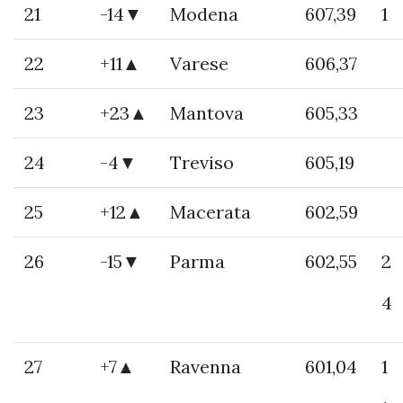
21
-14▼
Modena
607,39
1
22
+11▲
Varese
606,37
23
+23▲
Mantova
605,33
24
-4▼
Treviso
605,19
25
+12▲
Macerata
602,59
26
-15▼
Parma
602,55
2
4
27
+7▲
Ravenna
601,04
1