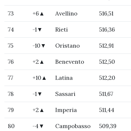
73
+6▲
Avellino
516,51
74
-1▼
Rieti
516,36
75
-10▼
Oristano
512,91
76
+2▲
Benevento
512,50
77
+10▲
Latina
512,20
78
-1▼
Sassari
511,67
79
+2▲
Imperia
511,44
80
-4▼
Campobasso
509,39