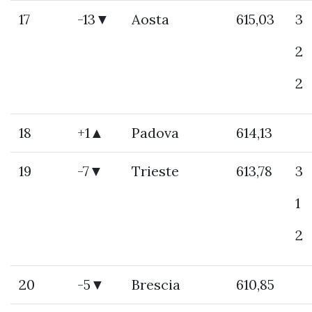
17
-13▼
Aosta
615,03
3
2
2
18
+1▲
Padova
614,13
19
-7▼
Trieste
613,78
3
1
2
20
-5▼
Brescia
610,85