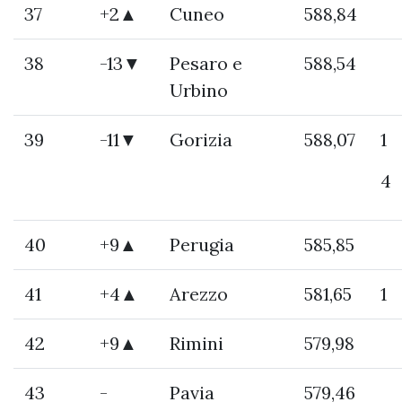
37
+2▲
Cuneo
588,84
38
-13▼
Pesaro e
588,54
Urbino
39
-11▼
Gorizia
588,07
1
4
40
+9▲
Perugia
585,85
41
+4▲
Arezzo
581,65
1
42
+9▲
Rimini
579,98
43
-
Pavia
579,46