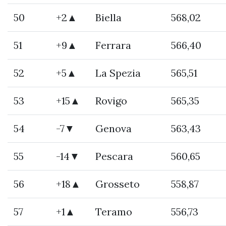
50
+2▲
Biella
568,02
51
+9▲
Ferrara
566,40
52
+5▲
La Spezia
565,51
53
+15▲
Rovigo
565,35
54
-7▼
Genova
563,43
55
-14▼
Pescara
560,65
56
+18▲
Grosseto
558,87
57
+1▲
Teramo
556,73