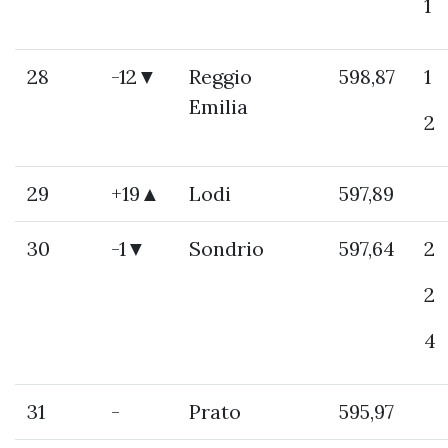
1
28
-12▼
Reggio
598,87
1
Emilia
2
29
+19▲
Lodi
597,89
30
-1▼
Sondrio
597,64
2
2
4
31
-
Prato
595,97