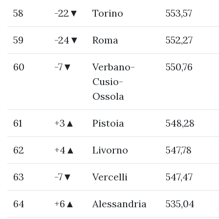
58
-22▼
Torino
553,57
59
-24▼
Roma
552,27
60
-7▼
Verbano-
550,76
Cusio-
Ossola
61
+3▲
Pistoia
548,28
62
+4▲
Livorno
547,78
63
-7▼
Vercelli
547,47
64
+6▲
Alessandria
535,04