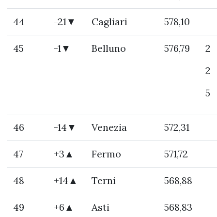
44
-21▼
Cagliari
578,10
45
-1▼
Belluno
576,79
2
2
5
46
-14▼
Venezia
572,31
47
+3▲
Fermo
571,72
48
+14▲
Terni
568,88
49
+6▲
Asti
568,83