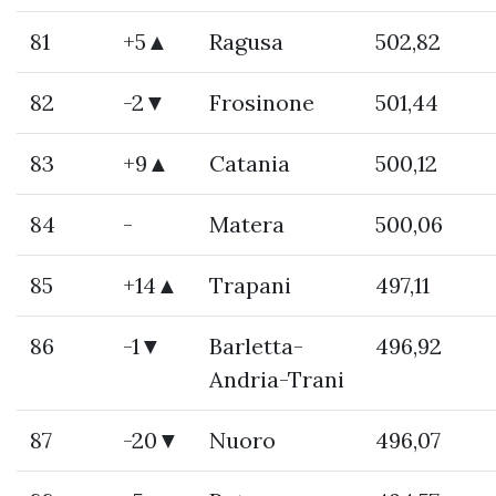
81
+5▲
Ragusa
502,82
82
-2▼
Frosinone
501,44
83
+9▲
Catania
500,12
84
-
Matera
500,06
85
+14▲
Trapani
497,11
86
-1▼
Barletta-
496,92
Andria-Trani
87
-20▼
Nuoro
496,07