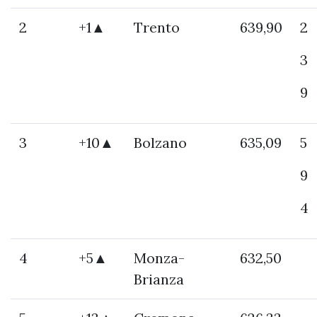
2
+1▲
Trento
639,90
2
3
9
3
+10▲
Bolzano
635,09
5
9
4
4
+5▲
Monza-
632,50
Brianza