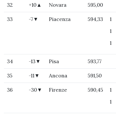
32
+10▲
Novara
595,00
33
-7▼
Piacenza
594,33
1
1
1
34
-13▼
Pisa
593,77
35
-11▼
Ancona
591,50
36
-30▼
Firenze
590,45
1
1