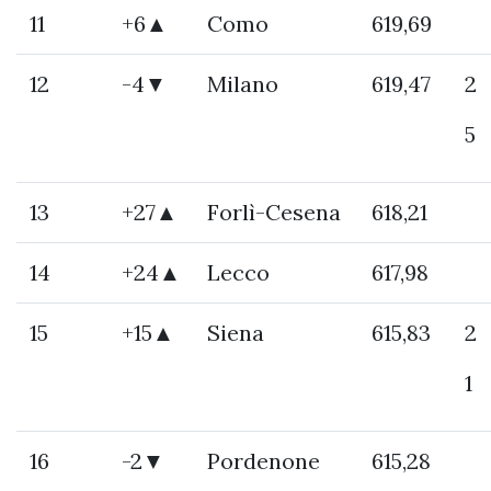
11
+6▲
Como
619,69
12
-4▼
Milano
619,47
2
5
13
+27▲
Forlì-Cesena
618,21
14
+24▲
Lecco
617,98
15
+15▲
Siena
615,83
2
1
16
-2▼
Pordenone
615,28