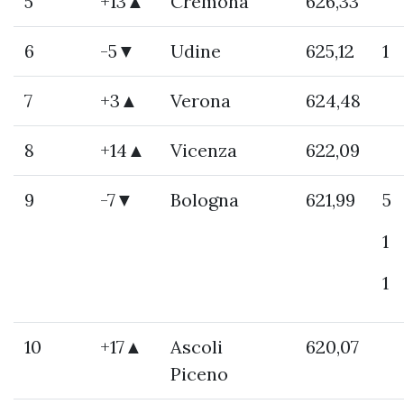
5
+13▲
Cremona
626,33
6
-5▼
Udine
625,12
1
7
+3▲
Verona
624,48
8
+14▲
Vicenza
622,09
9
-7▼
Bologna
621,99
5
1
1
10
+17▲
Ascoli
620,07
Piceno