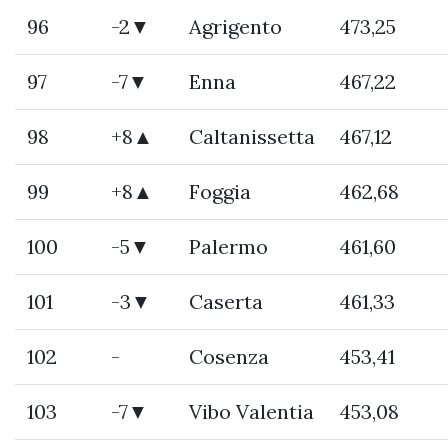
96
-2▼
Agrigento
473,25
97
-7▼
Enna
467,22
98
+8▲
Caltanissetta
467,12
99
+8▲
Foggia
462,68
100
-5▼
Palermo
461,60
101
-3▼
Caserta
461,33
102
-
Cosenza
453,41
103
-7▼
Vibo Valentia
453,08