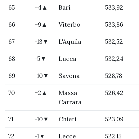
65
+4▲
Bari
533,92
66
+9▲
Viterbo
533,86
67
-13▼
L'Aquila
532,52
68
-5▼
Lucca
532,24
69
-10▼
Savona
528,78
70
+2▲
Massa-
526,42
Carrara
71
-10▼
Chieti
523,09
72
-1▼
Lecce
522,15