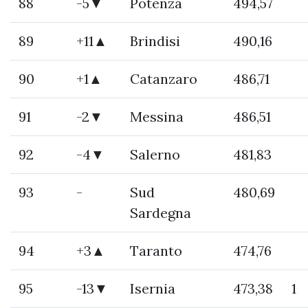
88
-5▼
Potenza
494,57
89
+11▲
Brindisi
490,16
90
+1▲
Catanzaro
486,71
91
-2▼
Messina
486,51
92
-4▼
Salerno
481,83
93
-
Sud
480,69
Sardegna
94
+3▲
Taranto
474,76
95
-13▼
Isernia
473,38
1