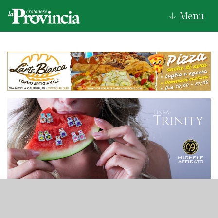
Menu
↓