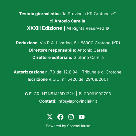
Testata giornalistica
“la Provincia KR Crotonese”
di
Antonio Carella
XXXIII Edizione
|
All Rights Reserved
©
Redazione:
Via R.A. Livatino, 5 - 88900 Crotone (KR)
Direttore responsabile:
Antonio Carella
Direttore editoriale:
Giuliano Carella
Autorizzazione
n. 70 del 12.8.94 - Tribunale di Crotone
Iscrizione
R.O.C. n° 5426 del 29/08/2001
C.F.
CRLNTN51A18D122H
|
PI
00961990793
Contatti:
info@laprovinciakr.it
Powered by
SpheraHouse