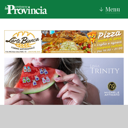
Menu
↓