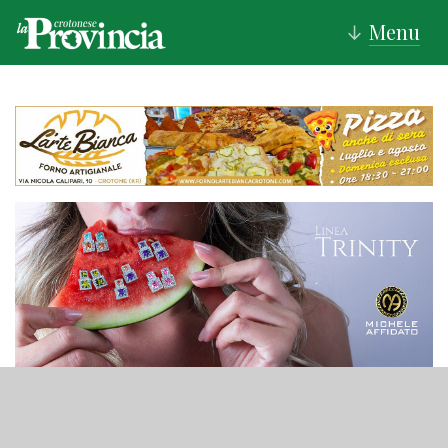
Menu
↓