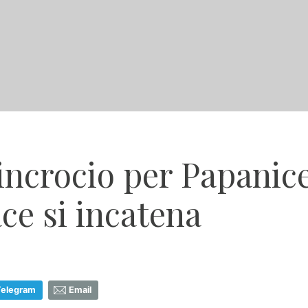
'incrocio per Papanice
ce si incatena
Telegram
Email