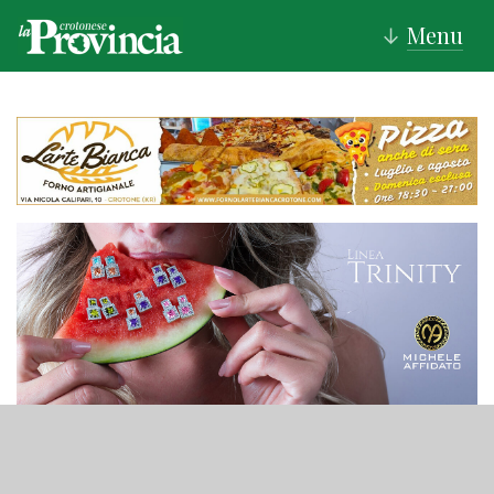
Menu
↓