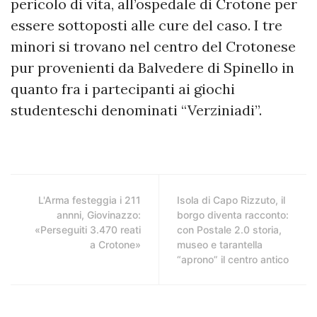
pericolo di vita, all’ospedale di Crotone per
essere sottoposti alle cure del caso. I tre
minori si trovano nel centro del Crotonese
pur provenienti da Balvedere di Spinello in
quanto fra i partecipanti ai giochi
studenteschi denominati “Verziniadi”.
L'Arma festeggia i 211
Isola di Capo Rizzuto, il
annni, Giovinazzo:
borgo diventa racconto:
«Perseguiti 3.470 reati
con Postale 2.0 storia,
a Crotone»
museo e tarantella
“aprono” il centro antico