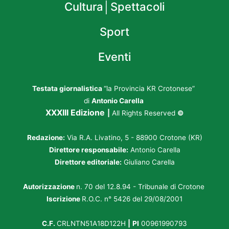
Cultura│Spettacoli
Sport
Eventi
Testata giornalistica
“la Provincia KR Crotonese”
di
Antonio Carella
XXXIII Edizione
|
All Rights Reserved
©
Redazione:
Via R.A. Livatino, 5 - 88900 Crotone (KR)
Direttore responsabile:
Antonio Carella
Direttore editoriale:
Giuliano Carella
Autorizzazione
n. 70 del 12.8.94 - Tribunale di Crotone
Iscrizione
R.O.C. n° 5426 del 29/08/2001
C.F.
CRLNTN51A18D122H
|
PI
00961990793