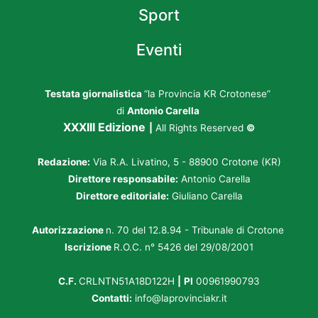
Sport
Eventi
Testata giornalistica
“la Provincia KR Crotonese”
di
Antonio Carella
XXXIII Edizione
|
All Rights Reserved
©
Redazione:
Via R.A. Livatino, 5 - 88900 Crotone (KR)
Direttore responsabile:
Antonio Carella
Direttore editoriale:
Giuliano Carella
Autorizzazione
n. 70 del 12.8.94 - Tribunale di Crotone
Iscrizione
R.O.C. n° 5426 del 29/08/2001
C.F.
CRLNTN51A18D122H
|
PI
00961990793
Contatti:
info@laprovinciakr.it