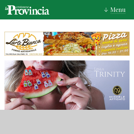
Menu
↓