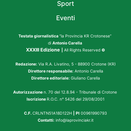
Sport
Eventi
Testata giornalistica
“la Provincia KR Crotonese”
di
Antonio Carella
XXXIII Edizione
|
All Rights Reserved
©
Redazione:
Via R.A. Livatino, 5 - 88900 Crotone (KR)
Direttore responsabile:
Antonio Carella
Direttore editoriale:
Giuliano Carella
Autorizzazione
n. 70 del 12.8.94 - Tribunale di Crotone
Iscrizione
R.O.C. n° 5426 del 29/08/2001
C.F.
CRLNTN51A18D122H
|
PI
00961990793
Contatti:
info@laprovinciakr.it