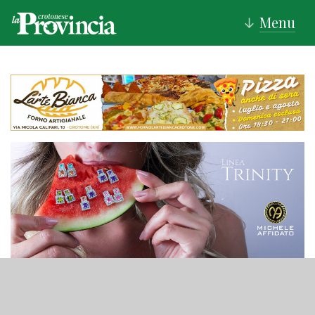
Menu
↓