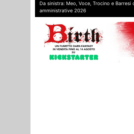
Da sinistra: Meo, Voce, Trocino e Barresi 
amministrative 2026