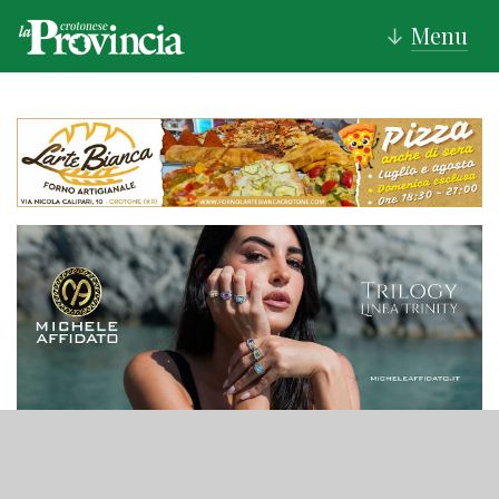
Menu
↓