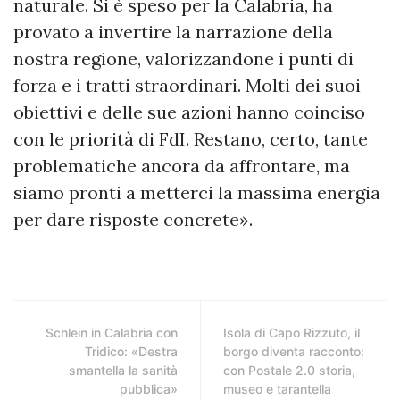
naturale. Si è speso per la Calabria, ha
provato a invertire la narrazione della
nostra regione, valorizzandone i punti di
forza e i tratti straordinari. Molti dei suoi
obiettivi e delle sue azioni hanno coinciso
con le priorità di FdI. Restano, certo, tante
problematiche ancora da affrontare, ma
siamo pronti a metterci la massima energia
per dare risposte concrete».
Schlein in Calabria con
Isola di Capo Rizzuto, il
Tridico: «Destra
borgo diventa racconto:
smantella la sanità
con Postale 2.0 storia,
pubblica»
museo e tarantella