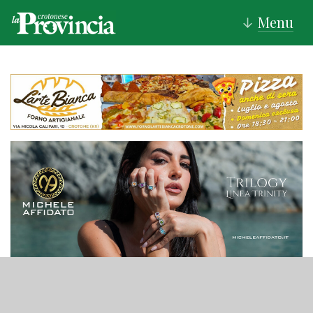
Menu
↓